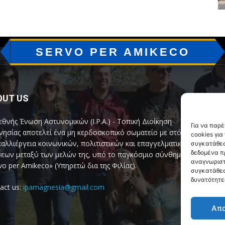
SERVO PER AMIKECO
OUT US
F
εθνής Ένωση Αστυνομικών (I.P.A.) - Τοπική Διοίκηση
Για να παρ
ησίας αποτελεί ένα μη κερδοσκοπικό σωματείο με στόχο
cookies γι
καλλιέργεια κοινωνικών, πολιτιστικών και επαγγελματικών
συγκατάθεσ
δεδομένα π
εων μεταξύ των μελών της, υπό το παγκόσμιο σύνθημα
αναγνωριστ
vo per Amikeco» (Υπηρετώ δια της Φιλίας).
συγκατάθεσ
δυνατότητε
act us:
ipamagnesia@gmail.com
Απ