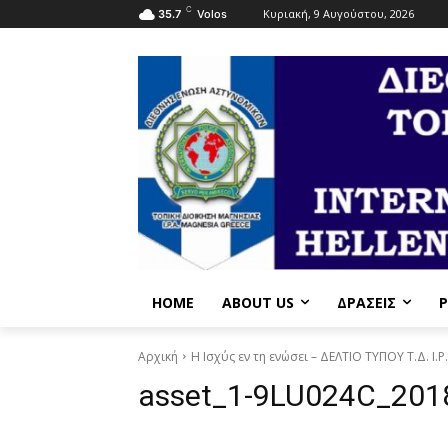
C
Κυριακή, 9 Αυγούστου, 2026
35.7
Volos
HOME
ABOUT US
ΔΡΆΣΕΙΣ
P
Αρχική
Η Ισχύς εν τη ενώσει – ΔΕΛΤΙΟ ΤΥΠΟΥ Τ.Δ. I.
asset_1-9LU024C_20