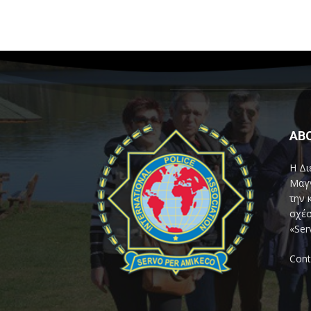
AB
Η Δι
Μαγν
την 
σχέσ
«Ser
Cont