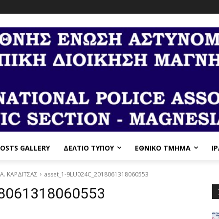
OSTS GALLERY
ΔΕΛΤΙΟ ΤΥΠΟΥ
ΕΘΝΙΚΌ ΤΜΉΜΑ
I
P.A. ΚΑΡΔΙΤΣΑΣ
asset_1-9LU024C_2018061318060553
18061318060553