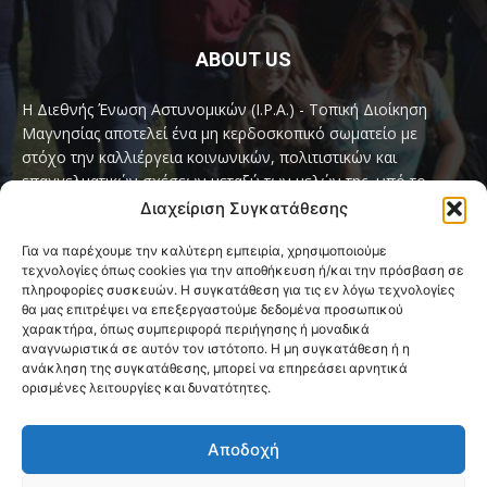
ABOUT US
Η Διεθνής Ένωση Αστυνομικών (I.P.A.) - Τοπική Διοίκηση
Μαγνησίας αποτελεί ένα μη κερδοσκοπικό σωματείο με
στόχο την καλλιέργεια κοινωνικών, πολιτιστικών και
επαγγελματικών σχέσεων μεταξύ των μελών της, υπό το
παγκόσμιο σύνθημα «Servo per Amikeco» (Υπηρετώ δια της
Διαχείριση Συγκατάθεσης
Φιλίας).
Για να παρέχουμε την καλύτερη εμπειρία, χρησιμοποιούμε
τεχνολογίες όπως cookies για την αποθήκευση ή/και την πρόσβαση σε
Contact us:
ipamagnesia@gmail.com
πληροφορίες συσκευών. Η συγκατάθεση για τις εν λόγω τεχνολογίες
θα μας επιτρέψει να επεξεργαστούμε δεδομένα προσωπικού
χαρακτήρα, όπως συμπεριφορά περιήγησης ή μοναδικά
αναγνωριστικά σε αυτόν τον ιστότοπο. Η μη συγκατάθεση ή η
FOLLOW US
ανάκληση της συγκατάθεσης, μπορεί να επηρεάσει αρνητικά
ορισμένες λειτουργίες και δυνατότητες.
Αποδοχή