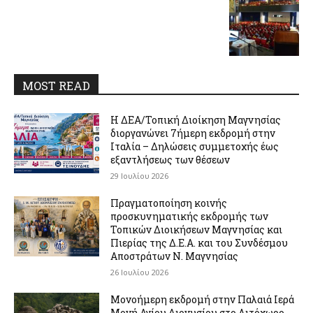
MOST READ
Η ΔΕΑ/Τοπική Διοίκηση Μαγνησίας
διοργανώνει 7ήμερη εκδρομή στην
Ιταλία – Δηλώσεις συμμετοχής έως
εξαντλήσεως των θέσεων
29 Ιουλίου 2026
Πραγματοποίηση κοινής
προσκυνηματικής εκδρομής των
Τοπικών Διοικήσεων Μαγνησίας και
Πιερίας της Δ.Ε.Α. και του Συνδέσμου
Αποστράτων Ν. Μαγνησίας
26 Ιουλίου 2026
Μονοήμερη εκδρομή στην Παλαιά Ιερά
Μονή Αγίου Διονυσίου στο Λιτόχωρο