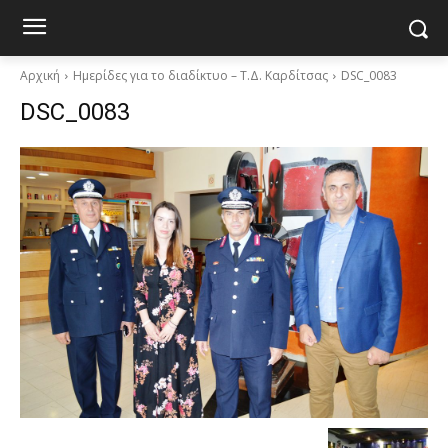
Αρχική
Ημερίδες για το διαδίκτυο – Τ.Δ. Καρδίτσας
DSC_0083
DSC_0083