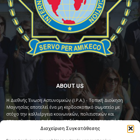
ABOUT US
Η Διεθνής Ένωση Αστυνομικών (I.P.A.) - Τοπική Διοίκηση
Μαγνησίας αποτελεί ένα μη κερδοσκοπικό σωματείο με
στόχο την καλλιέργεια κοινωνικών, πολιτιστικών και
επαγγελματικών σχέσεων μεταξύ των μελών της, υπό το
παγκόσμιο σύνθημα «Servo per Amikeco» (Υπηρετώ δια της
Διαχείριση Συγκατάθεσης
Φιλίας).