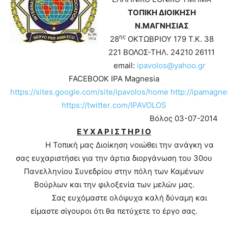
ΤΟΠΙΚΗ ΔΙΟΙΚΗΣΗ
Ν.ΜΑΓΝΗΣΙΑΣ
ης
28
ΟΚΤΩΒΡΙΟΥ 179 Τ.Κ. 38
221 ΒΟΛΟΣ-ΤΗΛ. 24210 26111
email:
ipavolos@yahoo.gr
FACEBOOK IPA Magnesia
https://sites.google.com/site/ipavolos/home
http://ipamagne
https
://
twitter
.
com
/
IPAVOLOS
Βόλος 03-07-2014
Ε Υ Χ Α Ρ Ι Σ Τ Η Ρ Ι Ο
Η Τοπική μας Διοίκηση νοιώθει την ανάγκη να
σας ευχαριστήσει για την άρτια διοργάνωση του 30ου
Πανελληνίου Συνεδρίου στην πόλη των Καμένων
Βούρλων και την φιλοξενία των μελών μας.
Σας ευχόμαστε ολόψυχα καλή δύναμη και
είμαστε σίγουροι ότι θα πετύχετε το έργο σας.