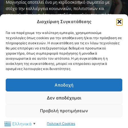
Μαγνησίας αποτελεί ένα μη κερδοσκοπικό σωματείο με
στόχο την καλλιέργεια κοινωνικών, πολιτιστικών και
επαγγελματικών σχέσεων μεταξύ των μελών της, υπό το
παγκόσμιο σύνθημα «Servo per Amikeco» (Υπηρετώ δια της
Διαχείριση Συγκατάθεσης
Φιλίας).
Για να παρέχουμε την καλύτερη εμπειρία, χρησιμοποιούμε
τεχνολογίες όπως cookies για την αποθήκευση ή/και την πρόσβαση σε
Contact us:
ipamagnesia@gmail.com
πληροφορίες συσκευών. Η συγκατάθεση για τις εν λόγω τεχνολογίες
θα μας επιτρέψει να επεξεργαστούμε δεδομένα προσωπικού
χαρακτήρα, όπως συμπεριφορά περιήγησης ή μοναδικά
αναγνωριστικά σε αυτόν τον ιστότοπο. Η μη συγκατάθεση ή η
FOLLOW US
ανάκληση της συγκατάθεσης, μπορεί να επηρεάσει αρνητικά
ορισμένες λειτουργίες και δυνατότητες.
Αποδοχή
Δεν αποδέχομαι
@2026 I.P.A. Magnesia by paggus
Προβολή προτιμήσεων
Πολιτική Cookies (ΕΕ)
Όροι και Προϋποθέσεις
Ελληνικά
Πολιτική Cookies
Privacy & Terms Page
Επικοινωνία
▼