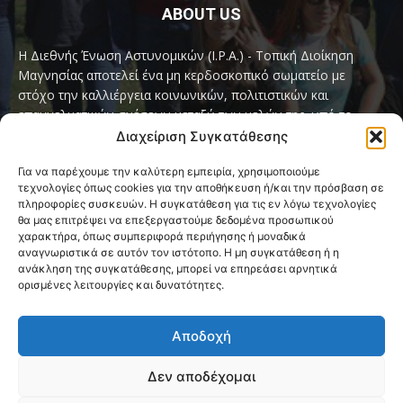
ABOUT US
Η Διεθνής Ένωση Αστυνομικών (I.P.A.) - Τοπική Διοίκηση
Μαγνησίας αποτελεί ένα μη κερδοσκοπικό σωματείο με
στόχο την καλλιέργεια κοινωνικών, πολιτιστικών και
επαγγελματικών σχέσεων μεταξύ των μελών της, υπό το
παγκόσμιο σύνθημα «Servo per Amikeco» (Υπηρετώ δια της
Διαχείριση Συγκατάθεσης
Φιλίας).
Για να παρέχουμε την καλύτερη εμπειρία, χρησιμοποιούμε
τεχνολογίες όπως cookies για την αποθήκευση ή/και την πρόσβαση σε
Contact us:
ipamagnesia@gmail.com
πληροφορίες συσκευών. Η συγκατάθεση για τις εν λόγω τεχνολογίες
θα μας επιτρέψει να επεξεργαστούμε δεδομένα προσωπικού
χαρακτήρα, όπως συμπεριφορά περιήγησης ή μοναδικά
αναγνωριστικά σε αυτόν τον ιστότοπο. Η μη συγκατάθεση ή η
FOLLOW US
ανάκληση της συγκατάθεσης, μπορεί να επηρεάσει αρνητικά
ορισμένες λειτουργίες και δυνατότητες.
Αποδοχή
Δεν αποδέχομαι