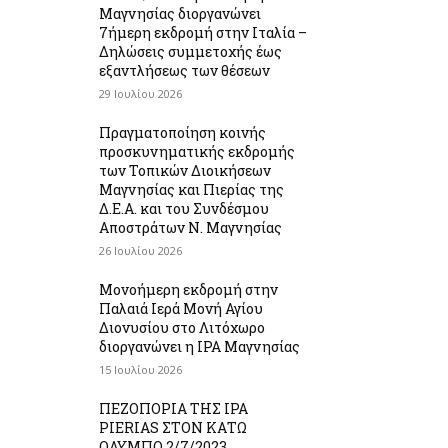
Μαγνησίας διοργανώνει
7ήμερη εκδρομή στην Ιταλία –
Δηλώσεις συμμετοχής έως
εξαντλήσεως των θέσεων
29 Ιουλίου 2026
Πραγματοποίηση κοινής
προσκυνηματικής εκδρομής
των Τοπικών Διοικήσεων
Μαγνησίας και Πιερίας της
Δ.Ε.Α. και του Συνδέσμου
Αποστράτων Ν. Μαγνησίας
26 Ιουλίου 2026
Μονοήμερη εκδρομή στην
Παλαιά Ιερά Μονή Αγίου
Διονυσίου στο Λιτόχωρο
διοργανώνει η IPA Μαγνησίας
15 Ιουλίου 2026
ΠΕΖΟΠΟΡΙΑ ΤΗΣ IPA
PIERIAS ΣΤΟΝ ΚΑΤΩ
ΟΛΥΜΠΟ 2/7/2023