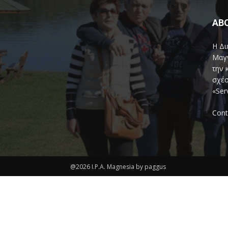
AB
Η Δι
Μαγν
την 
σχέσ
«Ser
Cont
@2026 I.P.A. Magnesia by paggus