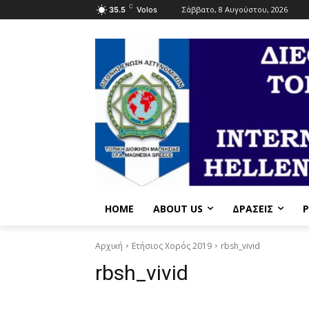
C
Σάββατο, 8 Αυγούστου, 2026
35.5
Volos
HOME
ABOUT US
ΔΡΆΣΕΙΣ
P
Αρχική
Ετήσιος Χορός 2019
rbsh_vivid
rbsh_vivid