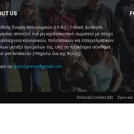
OUT US
F
εθνής Ένωση Αστυνομικών (I.P.A.) - Τοπική Διοίκηση
ησίας αποτελεί ένα μη κερδοσκοπικό σωματείο με στόχο
καλλιέργεια κοινωνικών, πολιτιστικών και επαγγελματικών
εων μεταξύ των μελών της, υπό το παγκόσμιο σύνθημα
vo per Amikeco» (Υπηρετώ δια της Φιλίας).
act us:
ipamagnesia@gmail.com
Πολιτική Cookies (ΕΕ)
Όροι και