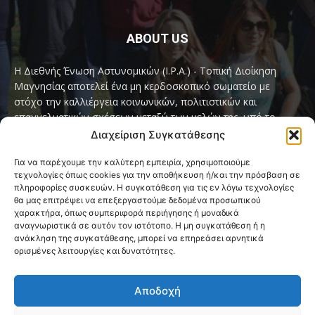
ABOUT US
Η Διεθνής Ένωση Αστυνομικών (I.P.A.) - Τοπική Διοίκηση
Μαγνησίας αποτελεί ένα μη κερδοσκοπικό σωματείο με
στόχο την καλλιέργεια κοινωνικών, πολιτιστικών και
επαγγελματικών σχέσεων μεταξύ των μελών της, υπό το
παγκόσμιο σύνθημα «Servo per Amikeco» (Υπηρετώ δια της
Διαχείριση Συγκατάθεσης
Φιλίας).
Για να παρέχουμε την καλύτερη εμπειρία, χρησιμοποιούμε
τεχνολογίες όπως cookies για την αποθήκευση ή/και την πρόσβαση σε
Contact us:
ipamagnesia@gmail.com
πληροφορίες συσκευών. Η συγκατάθεση για τις εν λόγω τεχνολογίες
θα μας επιτρέψει να επεξεργαστούμε δεδομένα προσωπικού
χαρακτήρα, όπως συμπεριφορά περιήγησης ή μοναδικά
αναγνωριστικά σε αυτόν τον ιστότοπο. Η μη συγκατάθεση ή η
FOLLOW US
ανάκληση της συγκατάθεσης, μπορεί να επηρεάσει αρνητικά
ορισμένες λειτουργίες και δυνατότητες.
Αποδοχή