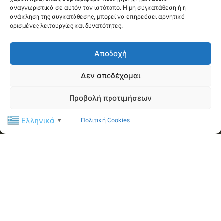
Η Διεθνής Ένωση Αστυνομικών (I.P.A.) - Τοπική Διοίκηση
αναγνωριστικά σε αυτόν τον ιστότοπο. Η μη συγκατάθεση ή η
Μαγνησίας αποτελεί ένα μη κερδοσκοπικό σωματείο με
ανάκληση της συγκατάθεσης, μπορεί να επηρεάσει αρνητικά
στόχο την καλλιέργεια κοινωνικών, πολιτιστικών και
ορισμένες λειτουργίες και δυνατότητες.
επαγγελματικών σχέσεων μεταξύ των μελών της, υπό το
παγκόσμιο σύνθημα «Servo per Amikeco» (Υπηρετώ δια της
Αποδοχή
Φιλίας).
Δεν αποδέχομαι
Contact us:
ipamagnesia@gmail.com
Προβολή προτιμήσεων
FOLLOW US
Ελληνικά
Πολιτική Cookies
▼
@2026 I.P.A. Magnesia by paggus
Πολιτική Cookies (ΕΕ)
Όροι και Προϋποθέσεις