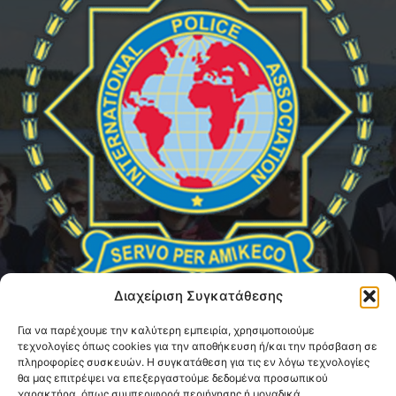
Διαχείριση Συγκατάθεσης
Για να παρέχουμε την καλύτερη εμπειρία, χρησιμοποιούμε
τεχνολογίες όπως cookies για την αποθήκευση ή/και την πρόσβαση σε
ABOUT US
πληροφορίες συσκευών. Η συγκατάθεση για τις εν λόγω τεχνολογίες
θα μας επιτρέψει να επεξεργαστούμε δεδομένα προσωπικού
χαρακτήρα, όπως συμπεριφορά περιήγησης ή μοναδικά