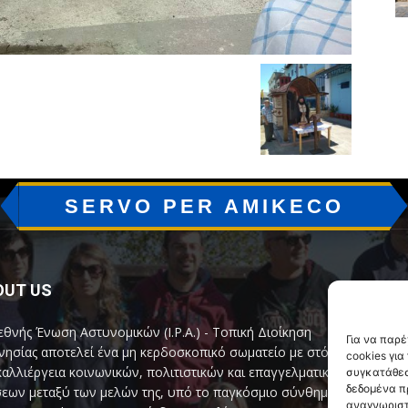
SERVO PER AMIKECO
OUT US
F
εθνής Ένωση Αστυνομικών (I.P.A.) - Τοπική Διοίκηση
Για να παρ
ησίας αποτελεί ένα μη κερδοσκοπικό σωματείο με στόχο
cookies γι
καλλιέργεια κοινωνικών, πολιτιστικών και επαγγελματικών
συγκατάθεσ
δεδομένα π
εων μεταξύ των μελών της, υπό το παγκόσμιο σύνθημα
αναγνωριστ