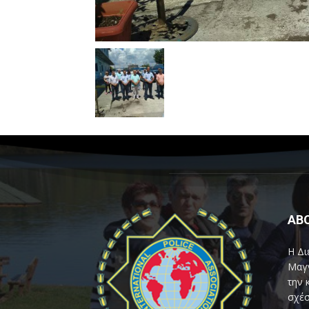
AB
Η Δι
Μαγν
την 
σχέσ