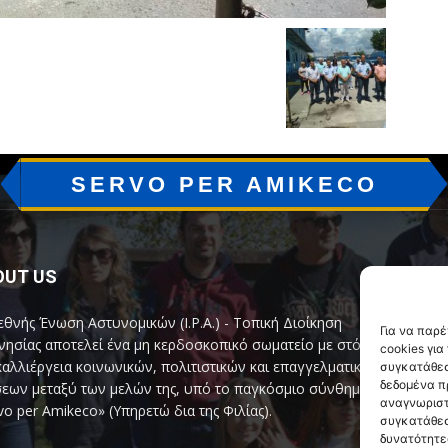
SERVO PER AMIKECO
OUT US
F
εθνής Ένωση Αστυνομικών (I.P.A.) - Τοπική Διοίκηση
Για να παρ
ησίας αποτελεί ένα μη κερδοσκοπικό σωματείο με στόχο
cookies γι
καλλιέργεια κοινωνικών, πολιτιστικών και επαγγελματικών
συγκατάθεσ
δεδομένα π
εων μεταξύ των μελών της, υπό το παγκόσμιο σύνθημα
αναγνωριστ
vo per Amikeco» (Υπηρετώ δια της Φιλίας).
συγκατάθεσ
δυνατότητε