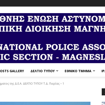
OSTS GALLERY
ΔΕΛΤΙΟ ΤΥΠΟΥ
ΕΘΝΙΚΌ ΤΜΉΜΑ
I
ατος της Δ.Ε.Α. ΔΕΛΤΙΟ ΤΥΠΟΥ Τ.Δ. Πιερίας
1