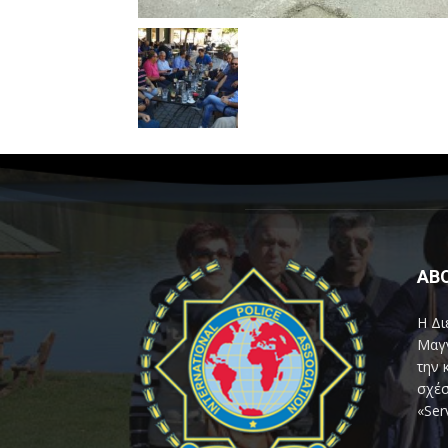
AB
Η Δι
Μαγν
την 
σχέσ
«Ser