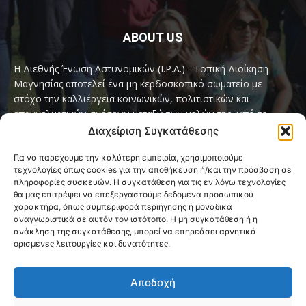
ABOUT US
Η Διεθνής Ένωση Αστυνομικών (I.P.A.) - Τοπική Διοίκηση
Μαγνησίας αποτελεί ένα μη κερδοσκοπικό σωματείο με
στόχο την καλλιέργεια κοινωνικών, πολιτιστικών και
επαγγελματικών σχέσεων μεταξύ των μελών της, υπό το
παγκόσμιο σύνθημα «Servo per Amikeco» (Υπηρετώ δια της
Διαχείριση Συγκατάθεσης
Φιλίας).
Για να παρέχουμε την καλύτερη εμπειρία, χρησιμοποιούμε
τεχνολογίες όπως cookies για την αποθήκευση ή/και την πρόσβαση σε
Contact us:
ipamagnesia@gmail.com
πληροφορίες συσκευών. Η συγκατάθεση για τις εν λόγω τεχνολογίες
θα μας επιτρέψει να επεξεργαστούμε δεδομένα προσωπικού
χαρακτήρα, όπως συμπεριφορά περιήγησης ή μοναδικά
αναγνωριστικά σε αυτόν τον ιστότοπο. Η μη συγκατάθεση ή η
FOLLOW US
ανάκληση της συγκατάθεσης, μπορεί να επηρεάσει αρνητικά
ορισμένες λειτουργίες και δυνατότητες.
Αποδοχή