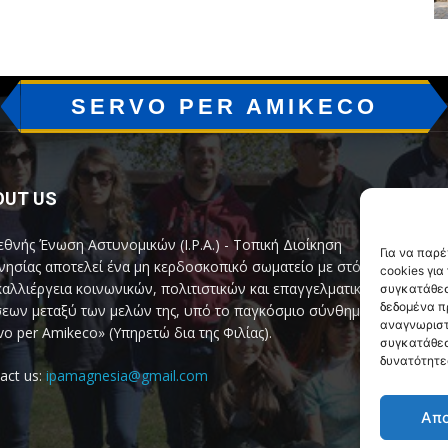
SERVO PER AMIKECO
OUT US
F
εθνής Ένωση Αστυνομικών (I.P.A.) - Τοπική Διοίκηση
Για να παρ
ησίας αποτελεί ένα μη κερδοσκοπικό σωματείο με στόχο
cookies γι
καλλιέργεια κοινωνικών, πολιτιστικών και επαγγελματικών
συγκατάθεσ
δεδομένα π
εων μεταξύ των μελών της, υπό το παγκόσμιο σύνθημα
αναγνωριστ
vo per Amikeco» (Υπηρετώ δια της Φιλίας).
συγκατάθεσ
δυνατότητε
act us:
ipamagnesia@gmail.com
Απ