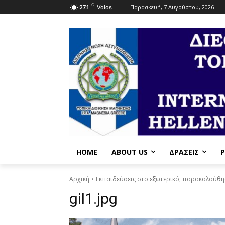
C
Παρασκευή, 7 Αυγούστου, 2026
27.1
Volos
HOME
ABOUT US
ΔΡΆΣΕΙΣ
P
Αρχική
Εκπαιδεύσεις στο εξωτερικό, παρακολούθησ
gil1.jpg