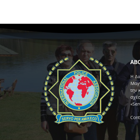
AB
Η Δι
Μαγν
την 
σχέσ
«Ser
Cont