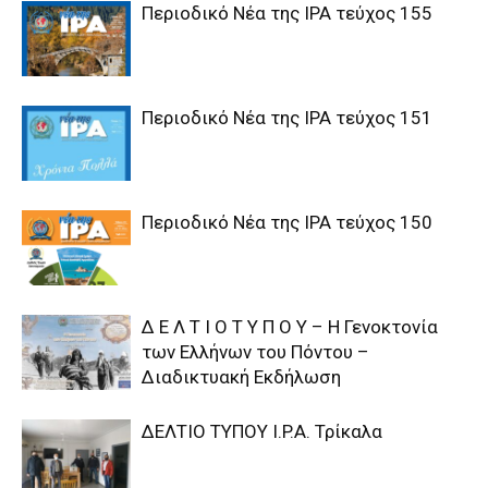
Περιοδικό Νέα της IPA τεύχος 155
Περιοδικό Νέα της IPA τεύχος 151
Περιοδικό Νέα της IPA τεύχος 150
Δ Ε Λ Τ Ι Ο Τ Υ Π Ο Υ – Η Γενοκτονία
των Ελλήνων του Πόντου –
Διαδικτυακή Εκδήλωση
ΔΕΛΤΙΟ ΤΥΠΟΥ I.P.A. Τρίκαλα