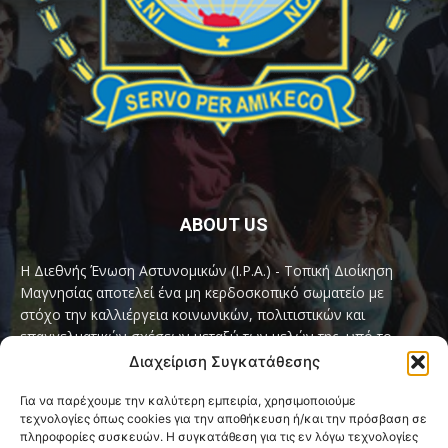
ABOUT US
Η Διεθνής Ένωση Αστυνομικών (I.P.A.) - Τοπική Διοίκηση
Μαγνησίας αποτελεί ένα μη κερδοσκοπικό σωματείο με
στόχο την καλλιέργεια κοινωνικών, πολιτιστικών και
επαγγελματικών σχέσεων μεταξύ των μελών της, υπό το
παγκόσμιο σύνθημα «Servo per Amikeco» (Υπηρετώ δια της
Διαχείριση Συγκατάθεσης
Φιλίας).
Για να παρέχουμε την καλύτερη εμπειρία, χρησιμοποιούμε
τεχνολογίες όπως cookies για την αποθήκευση ή/και την πρόσβαση σε
Contact us:
ipamagnesia@gmail.com
πληροφορίες συσκευών. Η συγκατάθεση για τις εν λόγω τεχνολογίες