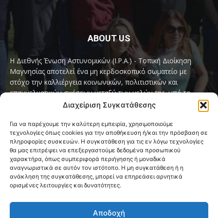
ABOUT US
Η Διεθνής Ένωση Αστυνομικών (I.P.A.) - Τοπική Διοίκηση
Μαγνησίας αποτελεί ένα μη κερδοσκοπικό σωματείο με
στόχο την καλλιέργεια κοινωνικών, πολιτιστικών και
επαγγελματικών σχέσεων μεταξύ των μελών της, υπό το
παγκόσμιο σύνθημα «Servo per Amikeco» (Υπηρετώ δια της
Διαχείριση Συγκατάθεσης
Φιλίας).
Για να παρέχουμε την καλύτερη εμπειρία, χρησιμοποιούμε
τεχνολογίες όπως cookies για την αποθήκευση ή/και την πρόσβαση σε
Contact us:
ipamagnesia@gmail.com
πληροφορίες συσκευών. Η συγκατάθεση για τις εν λόγω τεχνολογίες
θα μας επιτρέψει να επεξεργαστούμε δεδομένα προσωπικού
χαρακτήρα, όπως συμπεριφορά περιήγησης ή μοναδικά
αναγνωριστικά σε αυτόν τον ιστότοπο. Η μη συγκατάθεση ή η
FOLLOW US
ανάκληση της συγκατάθεσης, μπορεί να επηρεάσει αρνητικά
ορισμένες λειτουργίες και δυνατότητες.
Αποδοχή