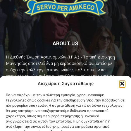
ABOUT US
Η Διεθνής Ένωση Αστυνομικών (I.P.A.) - Τοπική Διοίκηση
Μαγνησίας αποτελεί ένα μη κερδοσκοπικό σωματείο με
στόχο την καλλιέργεια κοινωνικών, πολιτιστικών και
επαγγελματικών σχέσεων μεταξύ των μελών της, υπό το
παγκόσμιο σύνθημα «Servo per Amikeco» (Υπηρετώ δια της
Διαχείριση Συγκατάθεσης
Φιλίας).
Για να παρέχουμε την καλύτερη εμπειρία, χρησιμοποιούμε
τεχνολογίες όπως cookies για την αποθήκευση ή/και την πρόσβαση σε
Contact us:
ipamagnesia@gmail.com
πληροφορίες συσκευών. Η συγκατάθεση για τις εν λόγω τεχνολογίες
θα μας επιτρέψει να επεξεργαστούμε δεδομένα προσωπικού
χαρακτήρα, όπως συμπεριφορά περιήγησης ή μοναδικά
αναγνωριστικά σε αυτόν τον ιστότοπο. Η μη συγκατάθεση ή η
FOLLOW US
ανάκληση της συγκατάθεσης, μπορεί να επηρεάσει αρνητικά