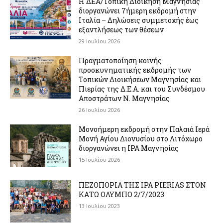
Η ΔΕΑ/Τοπική Διοίκηση Μαγνησίας
διοργανώνει 7ήμερη εκδρομή στην
Ιταλία – Δηλώσεις συμμετοχής έως
εξαντλήσεως των θέσεων
29 Ιουλίου 2026
Πραγματοποίηση κοινής
προσκυνηματικής εκδρομής των
Τοπικών Διοικήσεων Μαγνησίας και
Πιερίας της Δ.Ε.Α. και του Συνδέσμου
Αποστράτων Ν. Μαγνησίας
26 Ιουλίου 2026
Μονοήμερη εκδρομή στην Παλαιά Ιερά
Μονή Αγίου Διονυσίου στο Λιτόχωρο
διοργανώνει η IPA Μαγνησίας
15 Ιουλίου 2026
ΠΕΖΟΠΟΡΙΑ ΤΗΣ IPA PIERIAS ΣΤΟΝ
ΚΑΤΩ ΟΛΥΜΠΟ 2/7/2023
13 Ιουλίου 2023