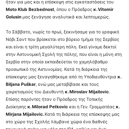
ήταν για μας και η επίσκεψη στις εγκαταστάσεις του
Moto
Klub
Bezbednost
, όπου ο Πρόεδρος
κ.
Vitomir
Golusin
μας ξενάγησε αναλυτικά και λεπτομερώς.
Το Σάββατο, νωρίς το πρωί, ξεκινήσαμε για το γραφικό
Νόβι Σαντ που βρίσκεται στο βόρειο τμήμα της Σερβίας
και είναι η τρίτη μεγαλύτερη πόλη. Εκεί γίναμε δεκτοί
στην Αστυνομική Σχολή της πόλης, που είναι η μόνη στη
Σερβία στην οποία εκπαιδεύεται το χαμηλόβαθμο
προσωπικό της Αστυνομίας. Κατά τη διάρκεια της
επίσκεψης μας ξεναγηθήκαμε από τη Υποδιευθύντρια
κ.
Biljana
Pu
š
kar
, ενώ μας μεταβίβασε και τους
χαιρετισμούς του Διευθυντή
κ.
Miroslav
Mijailovic
.
Επίσης παρόντες ήταν ο Πρόεδρος της Τοπικής
Διοίκησης
κ.
Milorad
Petkovic
και η Γεν. Γραμματέας
κ.
Mirjana
Mijailovic
.
Κατά τη διάρκεια της επίσκεψης μας
στο χώρο της Σχολής λάμβανε χώρα ένα διεθνές