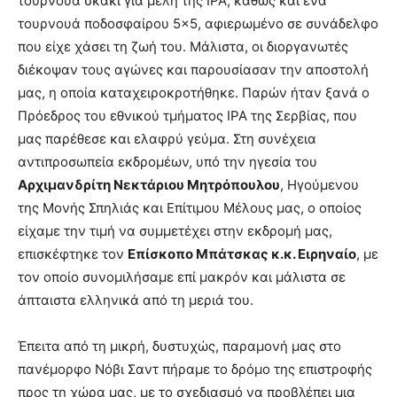
τουρνουά σκάκι για μέλη της ΙΡΑ, καθώς και ένα
τουρνουά ποδοσφαίρου 5×5, αφιερωμένο σε συνάδελφο
που είχε χάσει τη ζωή του. Μάλιστα, οι διοργανωτές
διέκοψαν τους αγώνες και παρουσίασαν την αποστολή
μας, η οποία καταχειροκροτήθηκε. Παρών ήταν ξανά ο
Πρόεδρος του εθνικού τμήματος ΙΡΑ της Σερβίας, που
μας παρέθεσε και ελαφρύ γεύμα. Στη συνέχεια
αντιπροσωπεία εκδρομέων, υπό την ηγεσία του
Αρχιμανδρίτη Νεκτάριου Μητρόπουλου
, Ηγούμενου
της Μονής Σπηλιάς και Επίτιμου Μέλους μας, ο οποίος
είχαμε την τιμή να συμμετέχει στην εκδρομή μας,
επισκέφτηκε τον
Επίσκοπο Μπάτσκας κ.κ. Ειρηναίο
, με
τον οποίο συνομιλήσαμε επί μακρόν και μάλιστα σε
άπταιστα ελληνικά από τη μεριά του.
Έπειτα από τη μικρή, δυστυχώς, παραμονή μας στο
πανέμορφο Νόβι Σαντ πήραμε το δρόμο της επιστροφής
προς τη χώρα μας, με το σχεδιασμό να προβλέπει μια