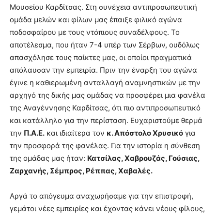
Μουσείου Καρδίτσας. Στη συνέχεια αντιπροσωπευτική
ομάδα μελών και φίλων μας έπαιξε φιλικό αγώνα
ποδοσφαίρου με τους ντόπιους συναδέλφους. Το
αποτέλεσμα, που ήταν 7-4 υπέρ των Σέρβων, ουδόλως
απασχόλησε τους παίκτες μας, οι οποίοι πραγματικά
απόλαυσαν την εμπειρία. Πριν την έναρξη του αγώνα
έγινε η καθιερωμένη ανταλλαγή αναμνηστικών με την
αρχηγό της δικής μας ομάδας να προσφέρει μια φανέλα
της Αναγέννησης Καρδίτσας, ότι πιο αντιπροσωπευτικό
και κατάλληλο για την περίσταση. Ευχαριστούμε θερμά
την
Π.Α.Ε.
και ιδιαίτερα τον
κ. Απόστολο Χρυσικό
για
την προσφορά της φανέλας. Για την ιστορία η σύνθεση
της ομάδας μας ήταν:
Κατσίλας, Χαβρουζάς, Γούσιας,
Ζαρχανής, Σέμπρος, Ρέππας, Χαβαλές.
Αργά το απόγευμα αναχωρήσαμε για την επιστροφή,
γεμάτοι νέες εμπειρίες και έχοντας κάνει νέους φίλους,