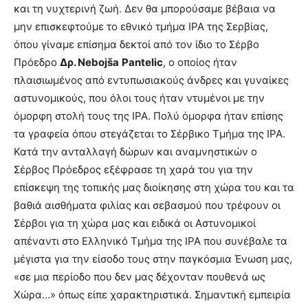
και τη νυχτερινή ζωή. Δεν θα μπορούσαμε βέβαια να
μην επισκεφτούμε το εθνικό τμήμα ΙΡΑ της Σερβίας,
όπου γίναμε επίσημα δεκτοί από τον ίδιο το Σέρβο
Πρόεδρο
Δρ.
Neboj
š
a
Pantelic
, ο οποίος ήταν
πλαισιωμένος από εντυπωσιακούς άνδρες και γυναίκες
αστυνομικούς, που όλοι τους ήταν ντυμένοι με την
όμορφη στολή τους της ΙΡΑ. Πολύ όμορφα ήταν επίσης
τα γραφεία όπου στεγάζεται το Σέρβικο Τμήμα της ΙΡΑ.
Κατά την ανταλλαγή δώρων και αναμνηστικών ο
Σέρβος Πρόεδρος εξέφρασε τη χαρά του για την
επίσκεψη της τοπικής μας διοίκησης στη χώρα του και τα
βαθιά αισθήματα φιλίας και σεβασμού που τρέφουν οι
Σέρβοι για τη χώρα μας και ειδικά οι Αστυνομικοί
απέναντι στο Ελληνικό Τμήμα της ΙΡΑ που συνέβαλε τα
μέγιστα για την είσοδο τους στην παγκόσμια Ένωση μας,
«σε μια περίοδο που δεν μας δέχονταν πουθενά ως
Χώρα…» όπως είπε χαρακτηριστικά. Σημαντική εμπειρία