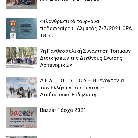
Φιλανθρωπικό τουρνουά
ποδοσφαίρου , Αλμυρός 7/7/2021 ΩΡΑ
18:30
7η Πανθεσσαλική Συνάντηση Τοπικών
Διοικήσεων της Διεθνούς Ένωσης
Αστυνομικών
Δ Ε Λ Τ Ι Ο Τ Υ Π Ο Υ – Η Γενοκτονία
των Ελλήνων του Πόντου –
Διαδικτυακή Εκδήλωση
Bazzar Πάσχα 2021