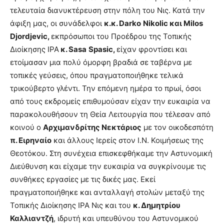
τελευταία διανυκτέρευση στην πόλη του Νις. Κατά την
άφιξη μας, οι συνάδελφοι
κ.κ.
Darko
Nikolic
και
Milos
Djordjevic
,
εκπρόσωποι του Προέδρου της Τοπικής
Διοίκησης ΙΡΑ
κ.
Sasa
Spasic
,
είχαν φροντίσει και
ετοίμασαν μια πολύ όμορφη βραδιά σε ταβέρνα με
τοπικές γεύσεις, όπου πραγματοποιήθηκε τελικά
τρικούβερτο γλέντι. Την επόμενη ημέρα το πρωί, όσοι
από τους εκδρομείς επιθυμούσαν είχαν την ευκαιρία να
παρακολουθήσουν τη Θεία Λειτουργία που τέλεσαν από
κοινού ο
Αρχιμανδρίτης Νεκτάριος
με τον οικοδεσπότη
π. Ειρηναίο
και άλλους Ιερείς στον Ι.Ν. Κοιμήσεως της
Θεοτόκου. Στη συνέχεια επισκεφθήκαμε την Αστυνομική
Διεύθυνση και είχαμε την ευκαιρία να συγκρίνουμε τις
συνθήκες εργασίες με τις δικές μας. Εκεί
πραγματοποιήθηκε και ανταλλαγή στολών μεταξύ της
Τοπικής Διοίκησης ΙΡΑ Νις και του
κ. Δημητρίου
Καλλιαντζή
, ιδρυτή και υπευθύνου του Αστυνομικού