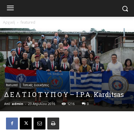
Αρχική
featured
featured
Τοπικές Διοικήσεις
Δ Ε Λ Τ Ι Ο Τ Υ Π Ο Υ – I.P.A. Karditsas
Από
admin
-
23 Απριλίου 2016
1216
0