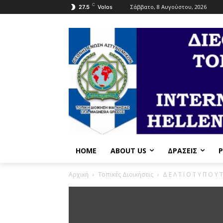
C
Σάββατο, 8 Αυγούστου, 2026
27.5
Volos
HOME
ABOUT US
ΔΡΆΣΕΙΣ
P
Αρχική
Τοπικές Διοικήσεις
Δ Ε Λ Τ Ι Ο Τ Υ Π Ο Υ 