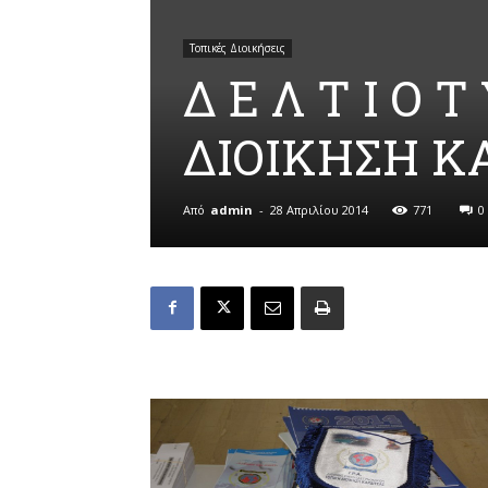
Τοπικές Διοικήσεις
Δ Ε Λ Τ Ι Ο 
ΔΙΟΙΚΗΣΗ Κ
Από
admin
-
28 Απριλίου 2014
771
0