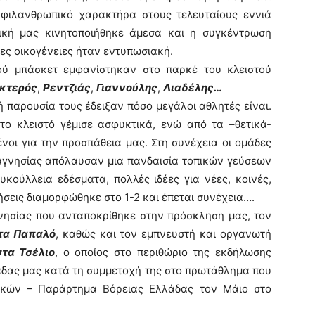
 φιλανθρωπικό χαρακτήρα στους τελευταίους εννιά
ική μας κινητοποιήθηκε άμεσα και η συγκέντρωση
ες οικογένειες ήταν εντυπωσιακή.
σκετ εμφανίστηκαν στο παρκέ του κλειστού
κτερός
,
Ρεντζιάς
,
Γιαννούλης
,
Λιαδέλης…
ή παρουσία τους έδειξαν πόσο μεγάλοι αθλητές είναι.
το κλειστό γέμισε ασφυκτικά, ενώ από τα –θετικά-
οι για την προσπάθεια μας. Στη συνέχεια οι ομάδες
αγνησίας απόλαυσαν μια πανδαισία τοπικών γεύσεων
υκούλλεια εδέσματα, πολλές ιδέες για νέες, κοινές,
ήσεις διαμορφώθηκε στο 1-2 και έπεται συνέχεια….
ας που ανταποκρίθηκε στην πρόσκληση μας, τον
τα Παπαλό
, καθώς και τον εμπνευστή και οργανωτή
τα Τσέλιο
, ο οποίος στο περιθώριο της εκδήλωσης
άδας μας κατά τη συμμετοχή της στο πρωτάθλημα που
ικών – Παράρτημα Βόρειας Ελλάδας τον Μάιο στο