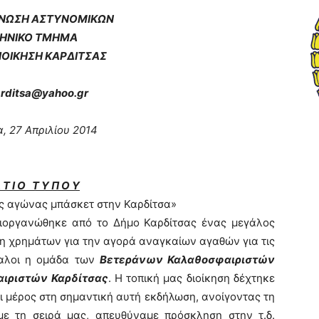
ΕΝΩΣΗ ΑΣΤΥΝΟΜΙΚΩΝ
ΗΝΙΚΟ ΤΜΗΜΑ
ΙΟΙΚΗΣ
Η ΚΑΡΔΙΤΣΑΣ
arditsa@yahoo.gr
, 27 Απριλίου 2014
 Τ Ι Ο Τ Υ Π Ο Υ
 αγώνας μπάσκετ στην Καρδίτσα»
διοργανώθηκε από το Δήμο Καρδίτσας ένας μεγάλος
η χρημάτων για την αγορά αναγκαίων αγαθών για τις
ίπαλοι η ομάδα των
Βετεράνων Καλαθοσφαιριστών
ιριστών Καρδίτσας
. Η τοπική μας διοίκηση δέχτηκε
 μέρος στη σημαντική αυτή εκδήλωση, ανοίγοντας τη
με τη σειρά μας, απευθύναμε πρόσκληση στην τ.δ.