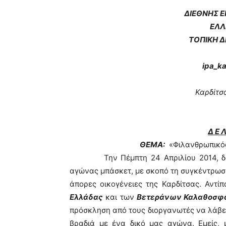
ΔΙΕΘΝΗΣ 
ΕΛΛ
ΤΟΠΙΚΗ Δ
ipa_k
Καρδίτσα
Δ Ε Λ
ΘΕΜΑ:
«Φιλανθρωπικός
Την Πέμπτη 24 Απριλίου 2014, 
αγώνας μπάσκετ, με σκοπό τη συγκέντρωσ
άπορες οικογένειες της Καρδίτσας. Αντ
Ελλάδας
και των
Βετεράνων Καλαθοσφα
πρόσκληση από τους διοργανωτές να λάβει
βραδιά με ένα δικό μας αγώνα. Εμείς, 