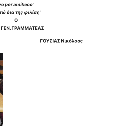
vo
per
amikeco
’
ώ δια της φιλίας’
Ο
ΑΜΜΑΤΕΑΣ
ιος ΓΟΥΣΙΑΣ Νικόλαος