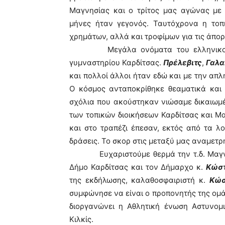
Μαγνησίας και ο τρίτος μας αγώνας με
μήνες ήταν γεγονός. Ταυτόχρονα η τοπ
χρημάτων, αλλά και τροφίμων για τις άπορ
Μεγάλα ονόματα του ελληνικού μπά
γυμναστηρίου Καρδίτσας.
Πρέλεβιτς
,
Γαλα
και πολλοί άλλοι ήταν εδώ και με την απλ
Ο κόσμος ανταποκρίθηκε θεαματικά και 
σχόλια που ακούστηκαν νιώσαμε δικαιωμέν
των τοπικών διοικήσεων Καρδίτσας και Μ
και στο τραπέζι έπεσαν, εκτός από τα λο
δράσεις. Το σκορ στις μεταξύ μας αναμετρ
Ευχαριστούμε θερμά την τ.δ. Μαγνησί
Δήμο Καρδίτσας και τον Δήμαρχο κ.
Κώσ
της εκδήλωσης, καλαθοσφαιριστή κ.
Κώσ
συμφώνησε να είναι ο προπονητής της ομ
διοργανώνει η Αθλητική ένωση Αστυνομ
Κιλκίς.