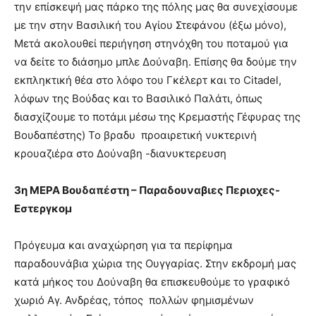
την επίσκεψή μας πάρκο της πόλης μας θα συνεχίσουμε
με την στην Βασιλική του Αγίου Στεφάνου (έξω μόνο),
Μετά ακολουθεί περιήγηση στηνόχθη του ποταμού για
να δείτε το διάσημο μπλε Δούναβη. Επίσης θα δούμε την
εκπληκτική θέα στο λόφο του Γκέλερτ και το Citadel,
λόφων της Βούδας και το Βασιλικό Παλάτι, όπως
διασχίζουμε το ποτάμι μέσω της Κρεμαστής Γέφυρας της
Βουδαπέστης) Το βραδυ
προαιρετική νυκτερινή
κρουαζιέρα στο Δούναβη -διανυκτερευση
3η ΜΕΡΑ Βουδαπέστη – Παραδουναβιες Περιοχες-
Εστεργκομ
Πρόγευμα και αναχώρηση για τα περίφημα
παραδουνάβια χώρια της Ουγγαρίας. Στην εκδρομή μας
κατά μήκος του Δούναβη θα επισκευθούμε το γραφικό
χωριό Αγ. Ανδρέας, τόπος πολλών φημισμένων