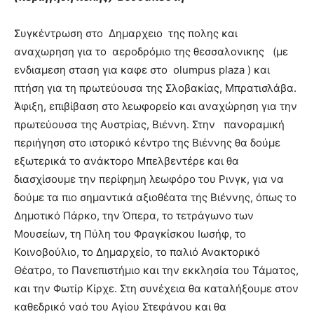
Συγκέντρωση στο
Δημαρχειο
της πολης και
αναχωρηση για το
αεροδρόμιο της θεσσαλονικης
(με
ενδιαμεση σταση για καφε στο
olumpus plaza ) και
πτήση για τη πρωτεύουσα της Σλοβακίας, Μπρατισλάβα.
Άφιξη, επιβίβαση στο λεωφορείο και αναχώρηση για την
πρωτεύουσα της Αυστρίας, Βιέννη. Στην
πανοραμική
περιήγηση στο ιστορικό κέντρο της Βιέννης θα δούμε
εξωτερικά το ανάκτορο Μπελβεντέρε και θα
διασχίσουμε την περίφημη λεωφόρο του Ρινγκ, για να
δούμε τα πιο σημαντικά αξιοθέατα της Βιέννης, όπως το
Δημοτικό Πάρκο, την Όπερα, το τετράγωνο των
Μουσείων, τη Πύλη του Φραγκίσκου Ιωσήφ, το
Κοινοβούλιο, το Δημαρχείο, το παλιό Ανακτορικό
Θέατρο, το Πανεπιστήμιο και την εκκλησία του Τάματος,
και την Φωτίρ Κίρχε. Στη συνέχεια θα καταλήξουμε στον
καθεδρικό ναό του Αγίου Στεφάνου και θα