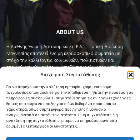
ABOUT US
Η Διεθνής Ένωση Αστυνομικών (I.P.A.) - Τοπική Διοίκηση
Μαγνησίας αποτελεί ένα μη κερδοσκοπικό σωματείο με
στόχο την καλλιέργεια κοινωνικών, πολιτιστικών και
επαγγελματικών σχέσεων μεταξύ των μελών της, υπό το
παγκόσμιο σύνθημα «Servo per Amikeco» (Υπηρετώ δια της
Διαχείριση Συγκατάθεσης
Φιλίας).
Για να παρέχουμε την καλύτερη εμπειρία, χρησιμοποιούμε
τεχνολογίες όπως cookies για την αποθήκευση ή/και την πρόσβαση σε
Contact us:
ipamagnesia@gmail.com
πληροφορίες συσκευών. Η συγκατάθεση για τις εν λόγω τεχνολογίες
θα μας επιτρέψει να επεξεργαστούμε δεδομένα προσωπικού
χαρακτήρα, όπως συμπεριφορά περιήγησης ή μοναδικά
αναγνωριστικά σε αυτόν τον ιστότοπο. Η μη συγκατάθεση ή η
FOLLOW US
ανάκληση της συγκατάθεσης, μπορεί να επηρεάσει αρνητικά
ορισμένες λειτουργίες και δυνατότητες.