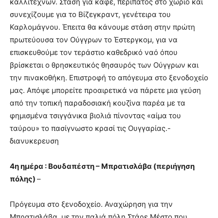
καλλιτεχνών. Στάση για καφέ, περίπατος στο χωριό και
συνεχίζουμε για το Βίζεγκραντ, γενέτειρα του
Καρλομάγνου. Έπειτα θα κάνουμε στάση στην πρώτη
πρωτεύουσα τον Ούγγρων το Έστεργκομ, για να
επισκευθούμε τον τεράστιο καθεδρικό ναό όπου
βρίσκεται ο θρησκευτικός θησαυρός των Ούγγρων και
την πινακοθήκη. Επιστροφή το απόγευμα στο ξενοδοχείο
μας. Απόψε μπορείτε προαιρετικά να πάρετε μια γεύση
από την τοπική παραδοσιακή κουζίνα παρέα με τα
φημισμένα τσιγγάνικα βιολιά πίνοντας «αίμα του
ταύρου» το πασίγνωστο κρασί τις Ουγγαρίας.-
διανυκερευση
4η ημέρα : Βουδαπέστη – Μπρατισλάβα (περιήγηση
πόλης)
–
Πρόγευμα στο ξενοδοχείο. Αναχώρηση για την
Μπρατισλάβα, με την παλιά πόλη Στάρε Μέστο που