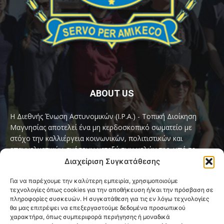
ABOUT US
Η Διεθνής Ένωση Αστυνομικών (I.P.A.) - Τοπική Διοίκηση
Μαγνησίας αποτελεί ένα μη κερδοσκοπικό σωματείο με
στόχο την καλλιέργεια κοινωνικών, πολιτιστικών και
επαγγελματικών σχέσεων μεταξύ των μελών της, υπό το
παγκόσμιο σύνθημα «Servo per Amikeco» (Υπηρετώ δια της
Διαχείριση Συγκατάθεσης
Φιλίας).
Για να παρέχουμε την καλύτερη εμπειρία, χρησιμοποιούμε
τεχνολογίες όπως cookies για την αποθήκευση ή/και την πρόσβαση σε
Contact us:
ipamagnesia@gmail.com
πληροφορίες συσκευών. Η συγκατάθεση για τις εν λόγω τεχνολογίες
θα μας επιτρέψει να επεξεργαστούμε δεδομένα προσωπικού
χαρακτήρα, όπως συμπεριφορά περιήγησης ή μοναδικά