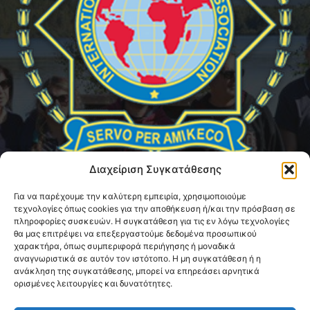
Διαχείριση Συγκατάθεσης
Για να παρέχουμε την καλύτερη εμπειρία, χρησιμοποιούμε
τεχνολογίες όπως cookies για την αποθήκευση ή/και την πρόσβαση σε
ABOUT US
πληροφορίες συσκευών. Η συγκατάθεση για τις εν λόγω τεχνολογίες
θα μας επιτρέψει να επεξεργαστούμε δεδομένα προσωπικού
χαρακτήρα, όπως συμπεριφορά περιήγησης ή μοναδικά
Η Διεθνής Ένωση Αστυνομικών (I.P.A.) - Τοπική Διοίκηση
αναγνωριστικά σε αυτόν τον ιστότοπο. Η μη συγκατάθεση ή η
Μαγνησίας αποτελεί ένα μη κερδοσκοπικό σωματείο με
ανάκληση της συγκατάθεσης, μπορεί να επηρεάσει αρνητικά
στόχο την καλλιέργεια κοινωνικών, πολιτιστικών και
ορισμένες λειτουργίες και δυνατότητες.
επαγγελματικών σχέσεων μεταξύ των μελών της, υπό το