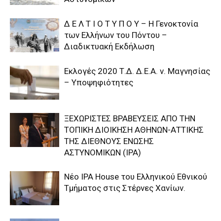
Δ Ε Λ Τ Ι Ο Τ Υ Π Ο Υ – Η Γενοκτονία
των Ελλήνων του Πόντου –
Διαδικτυακή Εκδήλωση
Εκλογές 2020 Τ.Δ. Δ.Ε.Α. ν. Μαγνησίας
– Υποψηφιότητες
ΞΕΧΩΡΙΣΤΕΣ ΒΡΑΒΕΥΣΕΙΣ ΑΠΟ ΤΗΝ
ΤΟΠΙΚΗ ΔΙΟΙΚΗΣΗ ΑΘΗΝΩΝ-ΑΤΤΙΚΗΣ
ΤΗΣ ΔΙΕΘΝΟΥΣ ΕΝΩΣΗΣ
ΑΣΤΥΝΟΜΙΚΩΝ (IPA)
Nέο IPA House του Ελληνικού Εθνικού
Τμήματος στις Στέρνες Χανίων.