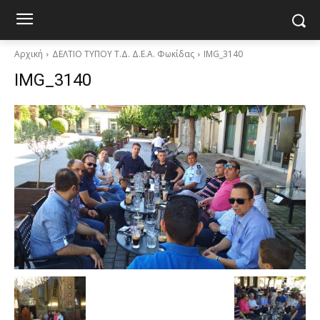
Αρχική
ΔΕΛΤΙΟ ΤΥΠΟΥ Τ.Δ. Δ.Ε.Α. Φωκίδας
IMG_3140
IMG_3140