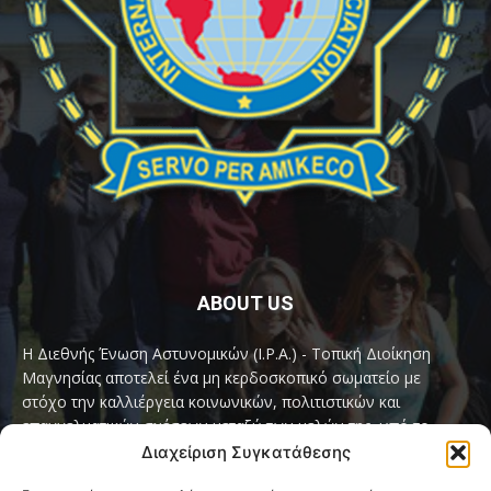
ABOUT US
Η Διεθνής Ένωση Αστυνομικών (I.P.A.) - Τοπική Διοίκηση
Μαγνησίας αποτελεί ένα μη κερδοσκοπικό σωματείο με
στόχο την καλλιέργεια κοινωνικών, πολιτιστικών και
επαγγελματικών σχέσεων μεταξύ των μελών της, υπό το
παγκόσμιο σύνθημα «Servo per Amikeco» (Υπηρετώ δια της
Διαχείριση Συγκατάθεσης
Φιλίας).