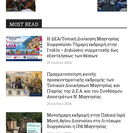
MOST READ
Η ΔΕΑ/Τοπική Διοίκηση Μαγνησίας
διοργανώνει 7ήμερη εκδρομή στην
Ιταλία – Δηλώσεις συμμετοχής έως
εξαντλήσεως των θέσεων
29 Ιουλίου 2026
Πραγματοποίηση κοινής
προσκυνηματικής εκδρομής των
Τοπικών Διοικήσεων Μαγνησίας και
Πιερίας της Δ.Ε.Α. και του Συνδέσμου
Αποστράτων Ν. Μαγνησίας
26 Ιουλίου 2026
Μονοήμερη εκδρομή στην Παλαιά Ιερά
Μονή Αγίου Διονυσίου στο Λιτόχωρο
διοργανώνει η IPA Μαγνησίας