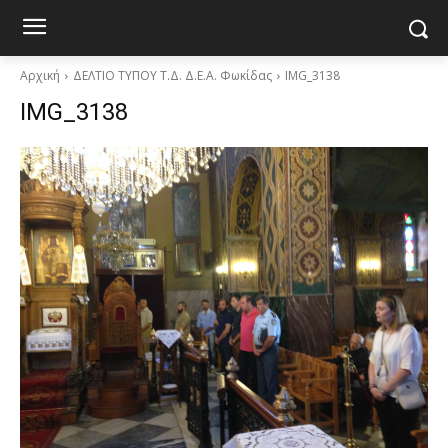
Αρχική
ΔΕΛΤΙΟ ΤΥΠΟΥ Τ.Δ. Δ.Ε.Α. Φωκίδας
IMG_3138
IMG_3138