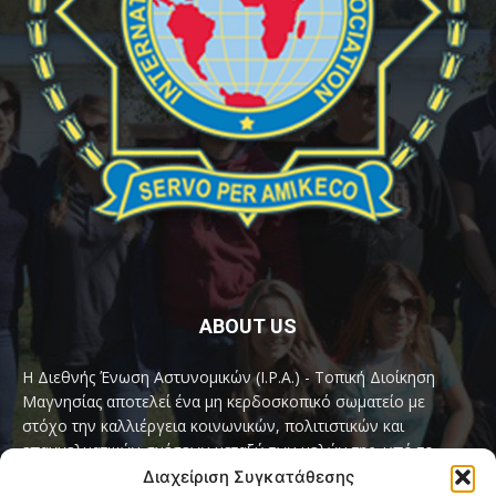
ABOUT US
Η Διεθνής Ένωση Αστυνομικών (I.P.A.) - Τοπική Διοίκηση
Μαγνησίας αποτελεί ένα μη κερδοσκοπικό σωματείο με
στόχο την καλλιέργεια κοινωνικών, πολιτιστικών και
επαγγελματικών σχέσεων μεταξύ των μελών της, υπό το
παγκόσμιο σύνθημα «Servo per Amikeco» (Υπηρετώ δια της
Διαχείριση Συγκατάθεσης