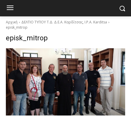
Αρχική
ΔΕΛΤΙΟ ΤΥΠΟΥ Τ.Δ. Δ.Ε.Α. Καρδίτσας, I.P.A. Karditsa
episk_mitrop
episk_mitrop