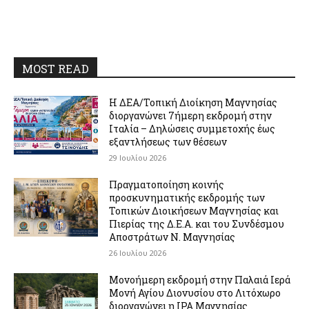
MOST READ
Η ΔΕΑ/Τοπική Διοίκηση Μαγνησίας
διοργανώνει 7ήμερη εκδρομή στην
Ιταλία – Δηλώσεις συμμετοχής έως
εξαντλήσεως των θέσεων
29 Ιουλίου 2026
Πραγματοποίηση κοινής
προσκυνηματικής εκδρομής των
Τοπικών Διοικήσεων Μαγνησίας και
Πιερίας της Δ.Ε.Α. και του Συνδέσμου
Αποστράτων Ν. Μαγνησίας
26 Ιουλίου 2026
Μονοήμερη εκδρομή στην Παλαιά Ιερά
Μονή Αγίου Διονυσίου στο Λιτόχωρο
διοργανώνει η IPA Μαγνησίας