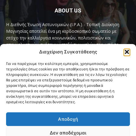
ABOUT US
Η Διεθνής Ένωση Αστυνομικών (I.P.A.) - Τοπική Διοίκηση
Μαγνησίας αποτελεί ένα μη κερδοσκοπικό σωματείο με
στόχο την καλλιέργεια κοινωνικών, πολιτιστικών και
επαγγελματικών σχέσεων μεταξύ των μελών της, υπό το
παγκόσμιο σύνθημα «Servo per Amikeco» (Υπηρετώ δια της
Διαχείριση Συγκατάθεσης
Φιλίας).
Για να παρέχουμε την καλύτερη εμπειρία, χρησιμοποιούμε
τεχνολογίες όπως cookies για την αποθήκευση ή/και την πρόσβαση σε
Contact us:
ipamagnesia@gmail.com
πληροφορίες συσκευών. Η συγκατάθεση για τις εν λόγω τεχνολογίες
θα μας επιτρέψει να επεξεργαστούμε δεδομένα προσωπικού
χαρακτήρα, όπως συμπεριφορά περιήγησης ή μοναδικά
αναγνωριστικά σε αυτόν τον ιστότοπο. Η μη συγκατάθεση ή η
FOLLOW US
ανάκληση της συγκατάθεσης, μπορεί να επηρεάσει αρνητικά
ορισμένες λειτουργίες και δυνατότητες.
Αποδοχή
Δεν αποδέχομαι