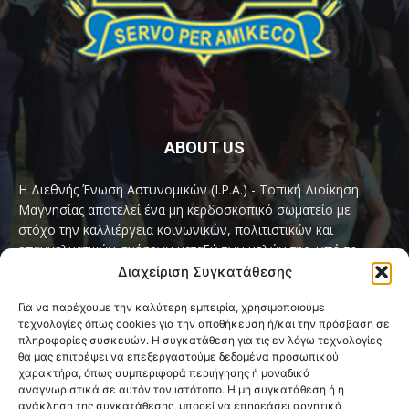
ABOUT US
Η Διεθνής Ένωση Αστυνομικών (I.P.A.) - Τοπική Διοίκηση
Μαγνησίας αποτελεί ένα μη κερδοσκοπικό σωματείο με
στόχο την καλλιέργεια κοινωνικών, πολιτιστικών και
επαγγελματικών σχέσεων μεταξύ των μελών της, υπό το
παγκόσμιο σύνθημα «Servo per Amikeco» (Υπηρετώ δια της
Διαχείριση Συγκατάθεσης
Φιλίας).
Για να παρέχουμε την καλύτερη εμπειρία, χρησιμοποιούμε
τεχνολογίες όπως cookies για την αποθήκευση ή/και την πρόσβαση σε
Contact us:
ipamagnesia@gmail.com
πληροφορίες συσκευών. Η συγκατάθεση για τις εν λόγω τεχνολογίες
θα μας επιτρέψει να επεξεργαστούμε δεδομένα προσωπικού
χαρακτήρα, όπως συμπεριφορά περιήγησης ή μοναδικά
αναγνωριστικά σε αυτόν τον ιστότοπο. Η μη συγκατάθεση ή η
FOLLOW US
ανάκληση της συγκατάθεσης, μπορεί να επηρεάσει αρνητικά