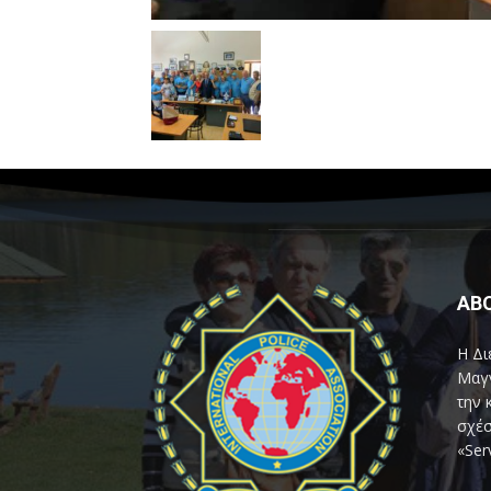
AB
Η Δι
Μαγν
την 
σχέσ
«Ser