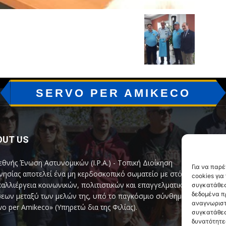
SERVO PER AMIKECO
OUT US
F
εθνής Ένωση Αστυνομικών (I.P.A.) - Τοπική Διοίκηση
Για να παρ
ησίας αποτελεί ένα μη κερδοσκοπικό σωματείο με στόχο
cookies γι
καλλιέργεια κοινωνικών, πολιτιστικών και επαγγελματικών
συγκατάθεσ
δεδομένα π
εων μεταξύ των μελών της, υπό το παγκόσμιο σύνθημα
αναγνωριστ
vo per Amikeco» (Υπηρετώ δια της Φιλίας).
συγκατάθεσ
δυνατότητε