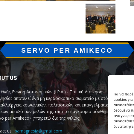
SERVO PER AMIKECO
OUT US
F
εθνής Ένωση Αστυνομικών (I.P.A.) - Τοπική Διοίκηση
Για να παρ
ησίας αποτελεί ένα μη κερδοσκοπικό σωματείο με στόχο
cookies γι
καλλιέργεια κοινωνικών, πολιτιστικών και επαγγελματικών
συγκατάθεσ
δεδομένα π
εων μεταξύ των μελών της, υπό το παγκόσμιο σύνθημα
αναγνωριστ
vo per Amikeco» (Υπηρετώ δια της Φιλίας).
συγκατάθεσ
δυνατότητε
act us:
ipamagnesia@gmail.com