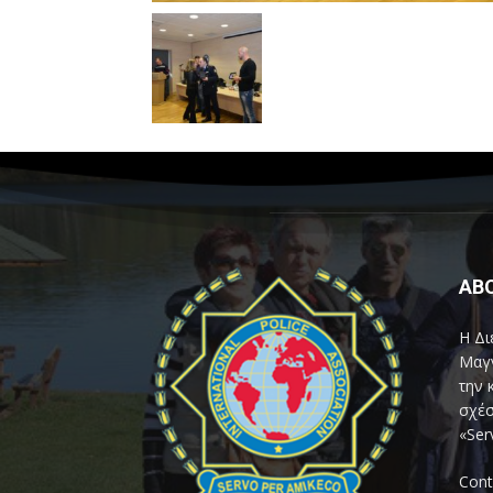
AB
Η Δι
Μαγν
την 
σχέσ
«Ser
Cont