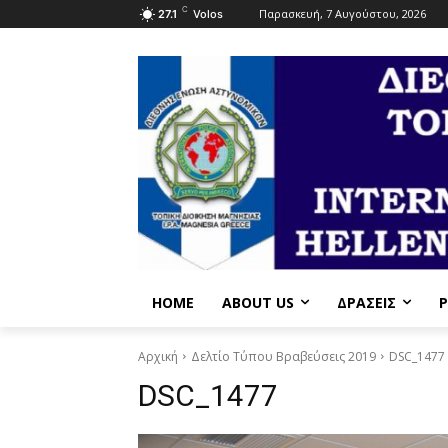
C
Παρασκευή, 7 Αυγούστου, 2026
27.1
Volos
HOME
ABOUT US
ΔΡΆΣΕΙΣ
P
Αρχική
Δελτίο Τύπου Βραβεύσεις 2019
DSC_1477
DSC_1477