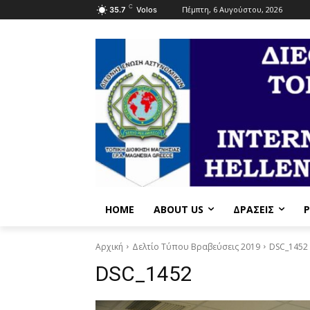
C
Πέμπτη, 6 Αυγούστου, 2026
35.7
Volos
HOME
ABOUT US
ΔΡΆΣΕΙΣ
P
Αρχική
Δελτίο Τύπου Βραβεύσεις 2019
DSC_1452
DSC_1452