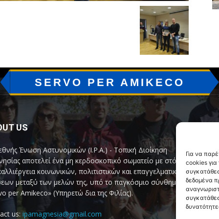
SERVO PER AMIKECO
OUT US
F
εθνής Ένωση Αστυνομικών (I.P.A.) - Τοπική Διοίκηση
Για να παρ
ησίας αποτελεί ένα μη κερδοσκοπικό σωματείο με στόχο
cookies γι
καλλιέργεια κοινωνικών, πολιτιστικών και επαγγελματικών
συγκατάθεσ
δεδομένα π
εων μεταξύ των μελών της, υπό το παγκόσμιο σύνθημα
αναγνωριστ
vo per Amikeco» (Υπηρετώ δια της Φιλίας).
συγκατάθεσ
δυνατότητε
act us:
ipamagnesia@gmail.com