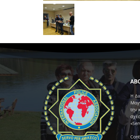
AB
Η Δι
Μαγν
την 
σχέσ
«Ser
Cont