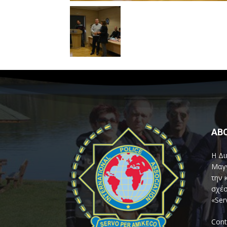
AB
Η Δι
Μαγν
την 
σχέσ
«Ser
Cont