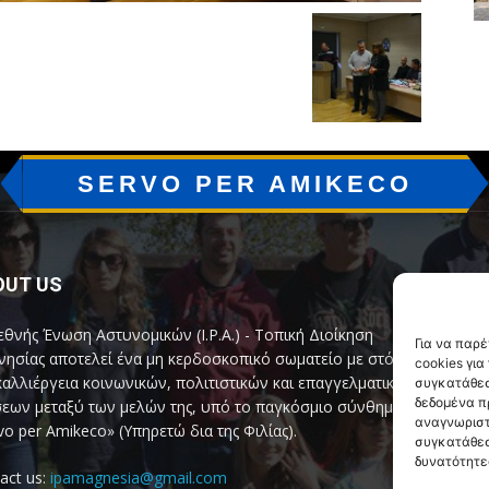
SERVO PER AMIKECO
OUT US
F
εθνής Ένωση Αστυνομικών (I.P.A.) - Τοπική Διοίκηση
Για να παρ
ησίας αποτελεί ένα μη κερδοσκοπικό σωματείο με στόχο
cookies γι
καλλιέργεια κοινωνικών, πολιτιστικών και επαγγελματικών
συγκατάθεσ
δεδομένα π
εων μεταξύ των μελών της, υπό το παγκόσμιο σύνθημα
αναγνωριστ
vo per Amikeco» (Υπηρετώ δια της Φιλίας).
συγκατάθεσ
δυνατότητε
act us:
ipamagnesia@gmail.com