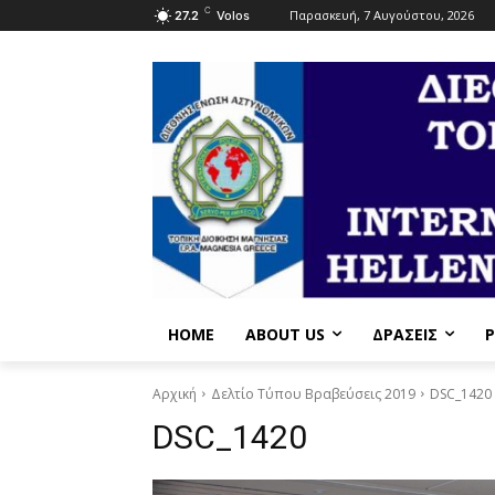
C
Παρασκευή, 7 Αυγούστου, 2026
27.2
Volos
HOME
ABOUT US
ΔΡΆΣΕΙΣ
P
Αρχική
Δελτίο Τύπου Βραβεύσεις 2019
DSC_1420
DSC_1420