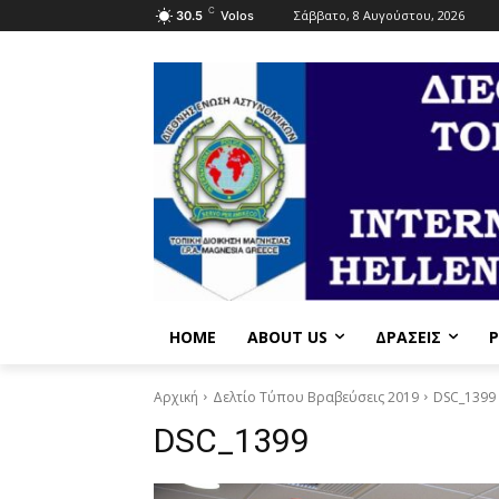
C
Σάββατο, 8 Αυγούστου, 2026
30.5
Volos
HOME
ABOUT US
ΔΡΆΣΕΙΣ
P
Αρχική
Δελτίο Τύπου Βραβεύσεις 2019
DSC_1399
DSC_1399