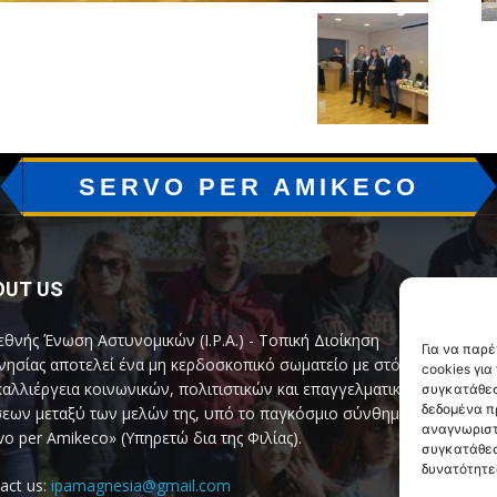
SERVO PER AMIKECO
OUT US
F
εθνής Ένωση Αστυνομικών (I.P.A.) - Τοπική Διοίκηση
Για να παρ
ησίας αποτελεί ένα μη κερδοσκοπικό σωματείο με στόχο
cookies γι
καλλιέργεια κοινωνικών, πολιτιστικών και επαγγελματικών
συγκατάθεσ
δεδομένα π
εων μεταξύ των μελών της, υπό το παγκόσμιο σύνθημα
αναγνωριστ
vo per Amikeco» (Υπηρετώ δια της Φιλίας).
συγκατάθεσ
δυνατότητε
act us:
ipamagnesia@gmail.com