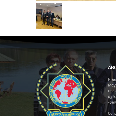
AB
Η Δι
Μαγν
την 
σχέσ
«Ser
Cont