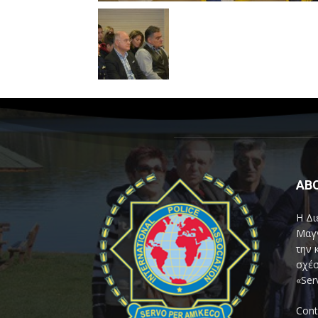
AB
Η Δι
Μαγν
την 
σχέσ
«Ser
Cont