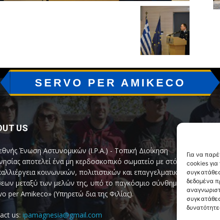
SERVO PER AMIKECO
OUT US
F
εθνής Ένωση Αστυνομικών (I.P.A.) - Τοπική Διοίκηση
Για να παρ
ησίας αποτελεί ένα μη κερδοσκοπικό σωματείο με στόχο
cookies γι
καλλιέργεια κοινωνικών, πολιτιστικών και επαγγελματικών
συγκατάθεσ
δεδομένα π
εων μεταξύ των μελών της, υπό το παγκόσμιο σύνθημα
αναγνωριστ
vo per Amikeco» (Υπηρετώ δια της Φιλίας).
συγκατάθεσ
δυνατότητε
act us:
ipamagnesia@gmail.com