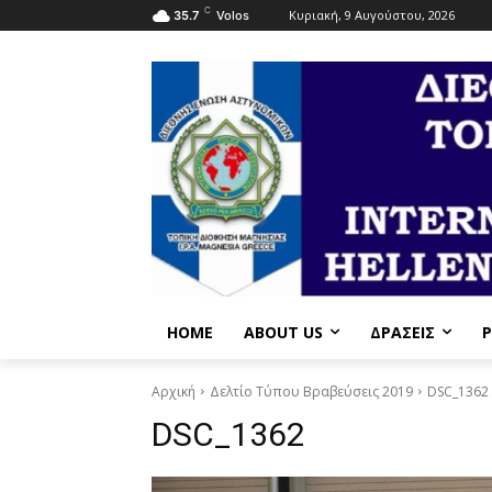
C
Κυριακή, 9 Αυγούστου, 2026
35.7
Volos
HOME
ABOUT US
ΔΡΆΣΕΙΣ
P
Αρχική
Δελτίο Τύπου Βραβεύσεις 2019
DSC_1362
DSC_1362