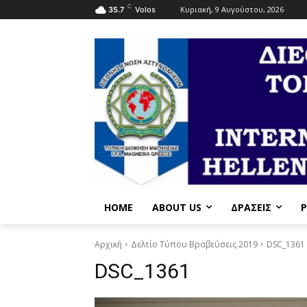
C
Κυριακή, 9 Αυγούστου, 2026
35.7
Volos
HOME
ABOUT US
ΔΡΆΣΕΙΣ
P
Αρχική
Δελτίο Τύπου Βραβεύσεις 2019
DSC_1361
DSC_1361