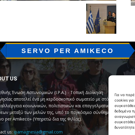
SERVO PER AMIKECO
OUT US
F
εθνής Ένωση Αστυνομικών (I.P.A.) - Τοπική Διοίκηση
Για να παρ
ησίας αποτελεί ένα μη κερδοσκοπικό σωματείο με στόχο
cookies γι
καλλιέργεια κοινωνικών, πολιτιστικών και επαγγελματικών
συγκατάθεσ
δεδομένα π
εων μεταξύ των μελών της, υπό το παγκόσμιο σύνθημα
αναγνωριστ
vo per Amikeco» (Υπηρετώ δια της Φιλίας).
συγκατάθεσ
δυνατότητε
act us:
ipamagnesia@gmail.com