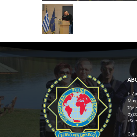
AB
Η Δι
Μαγν
την 
σχέσ
«Ser
Cont