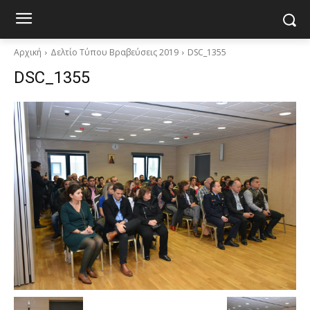
Αρχική
Δελτίο Τύπου Βραβεύσεις 2019
DSC_1355
DSC_1355