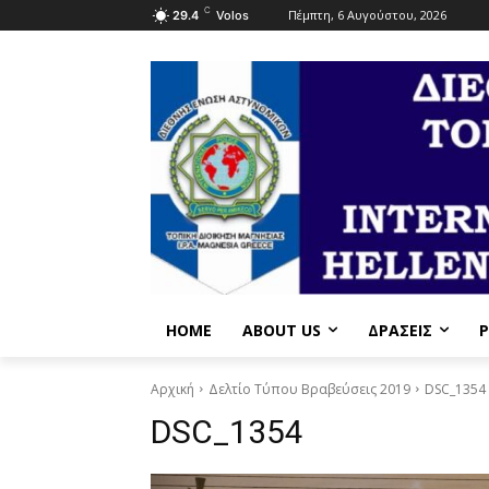
C
Πέμπτη, 6 Αυγούστου, 2026
29.4
Volos
HOME
ABOUT US
ΔΡΆΣΕΙΣ
P
Αρχική
Δελτίο Τύπου Βραβεύσεις 2019
DSC_1354
DSC_1354