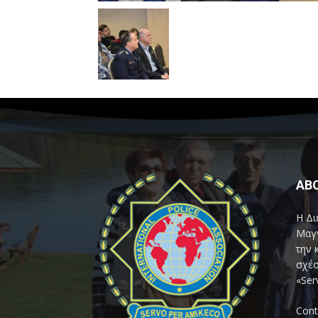
AB
Η Δι
Μαγν
την 
σχέσ
«Ser
Cont