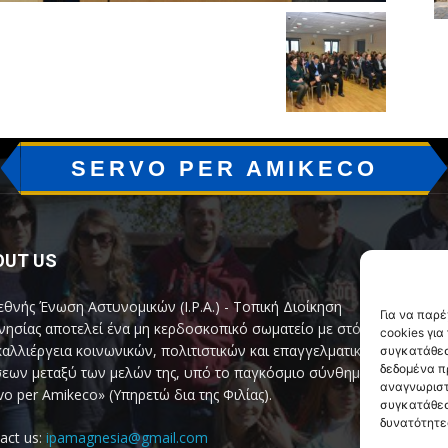
SERVO PER AMIKECO
OUT US
F
εθνής Ένωση Αστυνομικών (I.P.A.) - Τοπική Διοίκηση
Για να παρ
ησίας αποτελεί ένα μη κερδοσκοπικό σωματείο με στόχο
cookies γι
καλλιέργεια κοινωνικών, πολιτιστικών και επαγγελματικών
συγκατάθεσ
δεδομένα π
εων μεταξύ των μελών της, υπό το παγκόσμιο σύνθημα
αναγνωριστ
vo per Amikeco» (Υπηρετώ δια της Φιλίας).
συγκατάθεσ
δυνατότητε
act us:
ipamagnesia@gmail.com