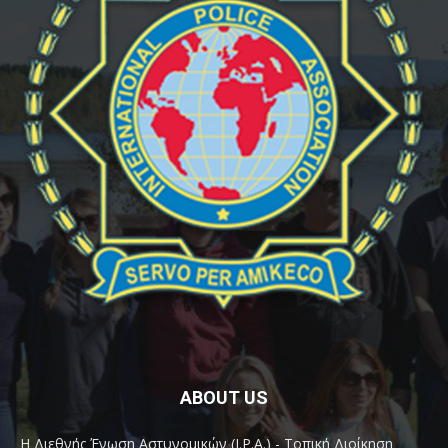
ABOUT US
Η Διεθνής Ένωση Αστυνομικών (I.P.A.) - Τοπική Διοίκηση