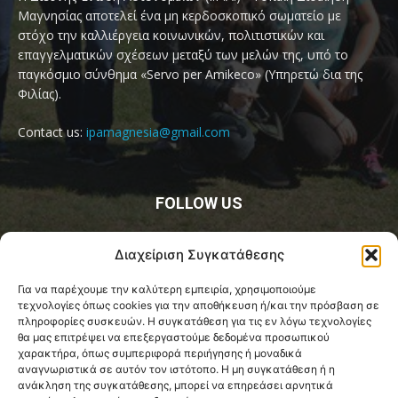
Μαγνησίας αποτελεί ένα μη κερδοσκοπικό σωματείο με
στόχο την καλλιέργεια κοινωνικών, πολιτιστικών και
επαγγελματικών σχέσεων μεταξύ των μελών της, υπό το
παγκόσμιο σύνθημα «Servo per Amikeco» (Υπηρετώ δια της
Φιλίας).
Contact us:
ipamagnesia@gmail.com
FOLLOW US
Διαχείριση Συγκατάθεσης
Για να παρέχουμε την καλύτερη εμπειρία, χρησιμοποιούμε
τεχνολογίες όπως cookies για την αποθήκευση ή/και την πρόσβαση σε
πληροφορίες συσκευών. Η συγκατάθεση για τις εν λόγω τεχνολογίες
θα μας επιτρέψει να επεξεργαστούμε δεδομένα προσωπικού
@2026 I.P.A. Magnesia by paggus
χαρακτήρα, όπως συμπεριφορά περιήγησης ή μοναδικά
αναγνωριστικά σε αυτόν τον ιστότοπο. Η μη συγκατάθεση ή η
Πολιτική Cookies (ΕΕ)
Όροι και Προϋποθέσεις
ανάκληση της συγκατάθεσης, μπορεί να επηρεάσει αρνητικά
Privacy & Terms Page
Επικοινωνία