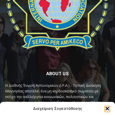
ABOUT US
Η Διεθνής Ένωση Αστυνομικών (I.P.A.) - Τοπική Διοίκηση
Μαγνησίας αποτελεί ένα μη κερδοσκοπικό σωματείο με
στόχο την καλλιέργεια κοινωνικών, πολιτιστικών και
επαγγελματικών σχέσεων μεταξύ των μελών της, υπό το
παγκόσμιο σύνθημα «Servo per Amikeco» (Υπηρετώ δια της
Διαχείριση Συγκατάθεσης
Φιλίας).