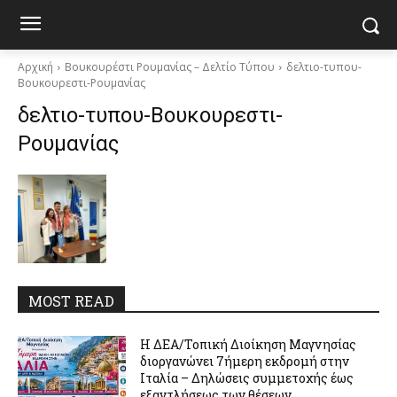
Αρχική
Βουκουρέστι Ρουμανίας – Δελτίο Τύπου
δελτιο-τυπου-
Βουκουρεστι-Ρουμανίας
δελτιο-τυπου-Βουκουρεστι-
Ρουμανίας
MOST READ
Η ΔΕΑ/Τοπική Διοίκηση Μαγνησίας
διοργανώνει 7ήμερη εκδρομή στην
Ιταλία – Δηλώσεις συμμετοχής έως
εξαντλήσεως των θέσεων