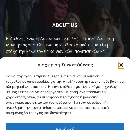
ABOUT US
Η Διεθνής Ένωση Αστυνομικών (I.P.A.) - Τοπική Διοίκηση
Μαγνησίας αποτελεί ένα μη κερδοσκοπικό σωματείο με
στόχο την καλλιέργεια κοινωνικών, πολιτιστικών και
επαγγελματικών σχέσεων μεταξύ των μελών της, υπό το
παγκόσμιο σύνθημα «Servo per Amikeco» (Υπηρετώ δια της
Διαχείριση Συγκατάθεσης
Φιλίας).
Για να παρέχουμε την καλύτερη εμπειρία, χρησιμοποιούμε
τεχνολογίες όπως cookies για την αποθήκευση ή/και την πρόσβαση σε
Contact us:
ipamagnesia@gmail.com
πληροφορίες συσκευών. Η συγκατάθεση για τις εν λόγω τεχνολογίες
θα μας επιτρέψει να επεξεργαστούμε δεδομένα προσωπικού
χαρακτήρα, όπως συμπεριφορά περιήγησης ή μοναδικά
αναγνωριστικά σε αυτόν τον ιστότοπο. Η μη συγκατάθεση ή η
FOLLOW US
ανάκληση της συγκατάθεσης, μπορεί να επηρεάσει αρνητικά
ορισμένες λειτουργίες και δυνατότητες.
Αποδοχή