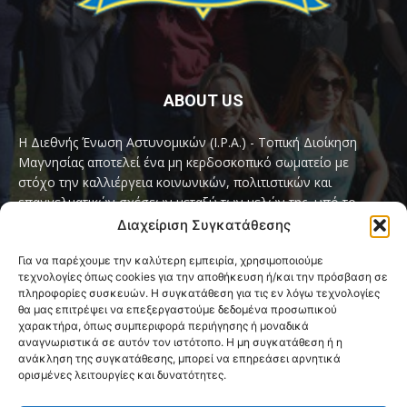
ABOUT US
Η Διεθνής Ένωση Αστυνομικών (I.P.A.) - Τοπική Διοίκηση
Μαγνησίας αποτελεί ένα μη κερδοσκοπικό σωματείο με
στόχο την καλλιέργεια κοινωνικών, πολιτιστικών και
επαγγελματικών σχέσεων μεταξύ των μελών της, υπό το
παγκόσμιο σύνθημα «Servo per Amikeco» (Υπηρετώ δια της
Διαχείριση Συγκατάθεσης
Φιλίας).
Για να παρέχουμε την καλύτερη εμπειρία, χρησιμοποιούμε
τεχνολογίες όπως cookies για την αποθήκευση ή/και την πρόσβαση σε
Contact us:
ipamagnesia@gmail.com
πληροφορίες συσκευών. Η συγκατάθεση για τις εν λόγω τεχνολογίες
θα μας επιτρέψει να επεξεργαστούμε δεδομένα προσωπικού
χαρακτήρα, όπως συμπεριφορά περιήγησης ή μοναδικά
αναγνωριστικά σε αυτόν τον ιστότοπο. Η μη συγκατάθεση ή η
FOLLOW US
ανάκληση της συγκατάθεσης, μπορεί να επηρεάσει αρνητικά
ορισμένες λειτουργίες και δυνατότητες.