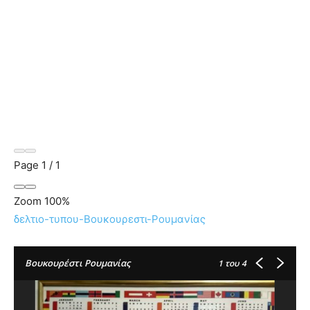
Page
1
/
1
Zoom
100%
δελτιο-τυπου-Βουκουρεστι-Ρουμανίας
Βουκουρέστι Ρουμανίας
1
του 4