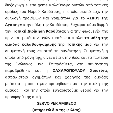
διεξαγωγή
allstar
game
καλαθοσφαιριστών από τοπικές
ομάδες του Νομού Καρδίτσας, η οποία σκοπό είχε την
συλλογή τροφίμων και χρημάτων για το
«Σπίτι Της
Αγάπης»
στην πόλη της Καρδίτσας. Ευχαριστούμε θερμά
την
Τοπική Διοίκηση Καρδίτσας
για την φιλοξενία της
πριν και μετά τον αγώνα καθώς και όλα
τα μέλη της
ομάδας καλαθοσφαίρισης της Τοπικής μας
για την
συμμετοχή τους σε αυτή τη συνάντηση. Συμμετοχή η
οποία από μόνη της, δίνει αξία στην ιδέα και τα πιστεύω
της Ενώσεως μας. Επιπρόσθετα, στη συνάντηση
παραβρέθηκε και η
ΖΑΧΑΡΟΠΟΥΛΟΥ Χριστίνα
,
ασφαλίστρια οχημάτων και χορηγός της ομάδας
μπάσκετ, η οποία μας προμήθευσε με την στολή της
ομάδας και την οποία ευχαριστούμε θερμά για την
προσφορά της αυτή.
SERVO
PER
AMIKECO
(υπηρετώ διά της φιλίας)