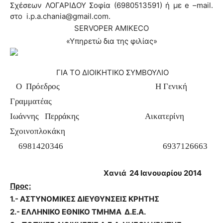
Σχέσεων ΛΟΓΑΡΙΔΟΥ Σοφία (6980513591) ή με
e
–
mail
.
στο
i
.
p
.
a
.
chania
@
gmail
.
com
.
SERVO
PER
AMIKECO
«Υπηρετώ δια της φιλίας»
ΓΙΑ ΤΟ ΔΙΟΙΚΗΤΙΚΟ ΣΥΜΒΟΥΛΙΟ
Ο Πρόεδρος Η Γενική
Γραμματέας
Ιωάννης
Περράκης
Αικατερίνη
Σχοινοπλοκάκη
6981420346 6937126663
Χανιά 24 Ιανουαρίου 2014
Προς:
1.- ΑΣΤΥΝΟΜΙΚΕΣ ΔΙΕΥΘΥΝΣΕΙΣ ΚΡΗΤΗΣ
2.- ΕΛΛΗΝΙΚΟ ΕΘΝΙΚΟ ΤΜΗΜΑ Δ.Ε.Α.