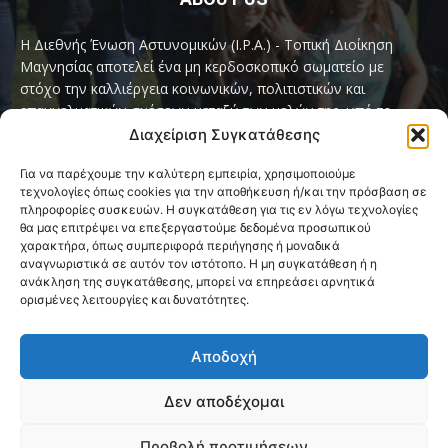
Η Διεθνής Ένωση Αστυνομικών (I.P.A.) - Τοπική Διοίκηση
Μαγνησίας αποτελεί ένα μη κερδοσκοπικό σωματείο με
στόχο την καλλιέργεια κοινωνικών, πολιτιστικών και
επαγγελματικών σχέσεων μεταξύ των μελών της, υπό το
παγκόσμιο σύνθημα «Servo per Amikeco» (Υπηρετώ δια της
Διαχείριση Συγκατάθεσης
Φιλίας).
Για να παρέχουμε την καλύτερη εμπειρία, χρησιμοποιούμε
τεχνολογίες όπως cookies για την αποθήκευση ή/και την πρόσβαση σε
Contact us:
ipamagnesia@gmail.com
πληροφορίες συσκευών. Η συγκατάθεση για τις εν λόγω τεχνολογίες
θα μας επιτρέψει να επεξεργαστούμε δεδομένα προσωπικού
χαρακτήρα, όπως συμπεριφορά περιήγησης ή μοναδικά
αναγνωριστικά σε αυτόν τον ιστότοπο. Η μη συγκατάθεση ή η
FOLLOW US
ανάκληση της συγκατάθεσης, μπορεί να επηρεάσει αρνητικά
ορισμένες λειτουργίες και δυνατότητες.
Αποδοχή
Δεν αποδέχομαι
@2026 I.P.A. Magnesia by paggus
Προβολή προτιμήσεων