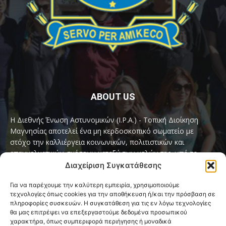
ABOUT US
Η Διεθνής Ένωση Αστυνομικών (I.P.A.) - Τοπική Διοίκηση
Μαγνησίας αποτελεί ένα μη κερδοσκοπικό σωματείο με
στόχο την καλλιέργεια κοινωνικών, πολιτιστικών και
επαγγελματικών σχέσεων μεταξύ των μελών της, υπό το
παγκόσμιο σύνθημα «Servo per Amikeco» (Υπηρετώ δια της
Διαχείριση Συγκατάθεσης
Φιλίας).
Για να παρέχουμε την καλύτερη εμπειρία, χρησιμοποιούμε
τεχνολογίες όπως cookies για την αποθήκευση ή/και την πρόσβαση σε
Contact us:
ipamagnesia@gmail.com
πληροφορίες συσκευών. Η συγκατάθεση για τις εν λόγω τεχνολογίες
θα μας επιτρέψει να επεξεργαστούμε δεδομένα προσωπικού
χαρακτήρα, όπως συμπεριφορά περιήγησης ή μοναδικά