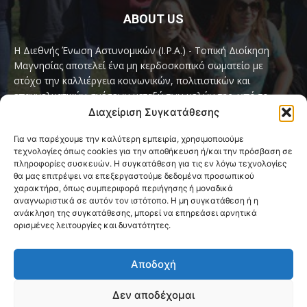
ABOUT US
Η Διεθνής Ένωση Αστυνομικών (I.P.A.) - Τοπική Διοίκηση
Μαγνησίας αποτελεί ένα μη κερδοσκοπικό σωματείο με
στόχο την καλλιέργεια κοινωνικών, πολιτιστικών και
επαγγελματικών σχέσεων μεταξύ των μελών της, υπό το
παγκόσμιο σύνθημα «Servo per Amikeco» (Υπηρετώ δια της
Διαχείριση Συγκατάθεσης
Φιλίας).
Για να παρέχουμε την καλύτερη εμπειρία, χρησιμοποιούμε
τεχνολογίες όπως cookies για την αποθήκευση ή/και την πρόσβαση σε
Contact us:
ipamagnesia@gmail.com
πληροφορίες συσκευών. Η συγκατάθεση για τις εν λόγω τεχνολογίες
θα μας επιτρέψει να επεξεργαστούμε δεδομένα προσωπικού
χαρακτήρα, όπως συμπεριφορά περιήγησης ή μοναδικά
αναγνωριστικά σε αυτόν τον ιστότοπο. Η μη συγκατάθεση ή η
FOLLOW US
ανάκληση της συγκατάθεσης, μπορεί να επηρεάσει αρνητικά
ορισμένες λειτουργίες και δυνατότητες.
Αποδοχή
Δεν αποδέχομαι