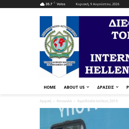
C
Κυριακή, 9 Αυγούστου, 2026
35.7
Volos
HOME
ABOUT US
ΔΡΆΣΕΙΣ
P
Αρχική
Κοινωνία
Αιμοδοσία Ιούλιος 2019