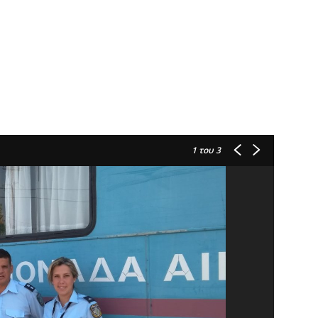
1
του 3