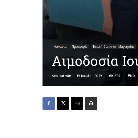
Κοινωνία
Προσφορές
Τοπική Διοίκηση Μαγνησίας
Αιμοδοσία Ιο
Από
admin
-
19 Ιουλίου 2019
324
0