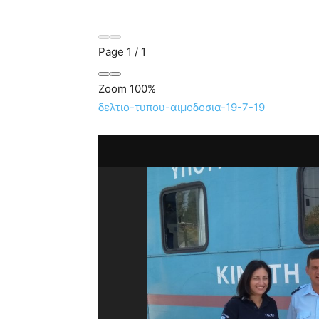
Page
1
/
1
Zoom
100%
δελτιο-τυπου-αιμοδοσια-19-7-19