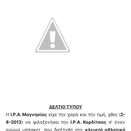
ΔΕΛΤΙΟ ΤΥΠΟΥ
Η
I
.
P
.
A
. Μαγνησίας
είχε την χαρά και την τιμή, χθες (
2-
8-2013
) να φιλοξενήσει την
I
.
P
.
A
. Καρδίτσας
σ’ έναν
αγώνα μπάσκετ, που διεξήχθη στο
κλειστό αθλητικό